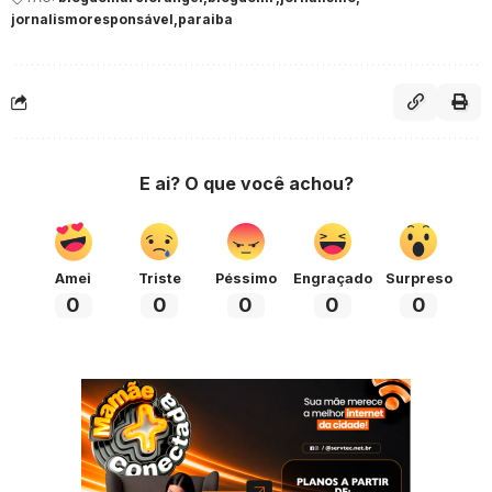
jornalismoresponsável
paraiba
E ai? O que você achou?
Amei
Triste
Péssimo
Engraçado
Surpreso
0
0
0
0
0