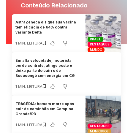
Conteúdo Relacionado
AstraZeneca diz que sua vacina
tem eficácia de 64% contra
variante Delta
BRASIL
1 MIN. LEITURA
DESTAQUES
MUNDO
Em alta velocidade, motorista
perde controle, atinge poste e
deixa parte do bairro de
Bodocongó sem energia em CG
1 MIN. LEITURA
TRAGÉDIA: homem morre após
cair de caminhão em Campina
Grande/PB
1 MIN. LEITURA
DESTAQUES
MUNICÍPIOS