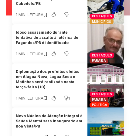
Cabedelo/PB
1 MIN. LEITURA
DESTAQUES
MUNICÍPIOS
Idoso assassinado durante
tentativa de assalto à lotérica de
Fagundes/PB é identificado
1 MIN. LEITURA
DESTAQUES
PARAÍBA
Diplomação dos prefeitos eleitos
em Alagoa Nova, Lagoa Seca e
Matinhas será realizada nesta
terça-feira (10)
DESTAQUES
1
1 MIN. LEITURA
PARAÍBA
POLÍTICA
Novo Núcleo de Atenção Integral à
Saúde Mental será inaugurado em
Boa Vista/PB