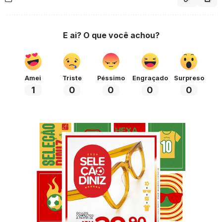
E ai? O que você achou?
Amei
Triste
Péssimo
Engraçado
Surpreso
1
0
0
0
0