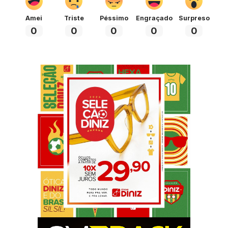
Amei
Triste
Péssimo
Engraçado
Surpreso
0
0
0
0
0