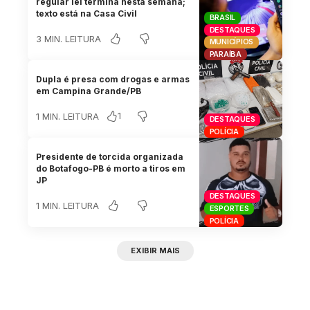
regular lei termina nesta semana;
texto está na Casa Civil
BRASIL
DESTAQUES
3 MIN. LEITURA
MUNICÍPIOS
PARAÍBA
Dupla é presa com drogas e armas
em Campina Grande/PB
1
1 MIN. LEITURA
DESTAQUES
POLÍCIA
Presidente de torcida organizada
do Botafogo-PB é morto a tiros em
JP
DESTAQUES
1 MIN. LEITURA
ESPORTES
POLÍCIA
EXIBIR MAIS