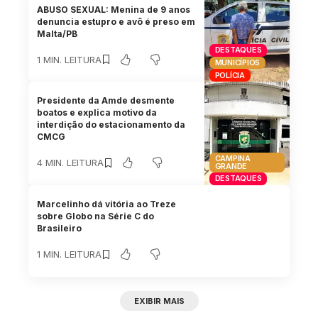
ABUSO SEXUAL: Menina de 9 anos
denuncia estupro e avô é preso em
Malta/PB
DESTAQUES
1 MIN. LEITURA
MUNICÍPIOS
POLÍCIA
Presidente da Amde desmente
boatos e explica motivo da
interdição do estacionamento da
CMCG
CAMPINA
4 MIN. LEITURA
GRANDE
DESTAQUES
Marcelinho dá vitória ao Treze
sobre Globo na Série C do
Brasileiro
1 MIN. LEITURA
EXIBIR MAIS