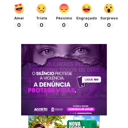
Amei
Triste
Péssimo
Engraçado
Surpreso
0
0
0
0
0