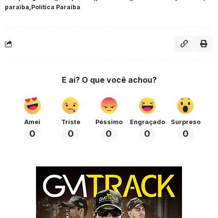
paraiba
Política Paraíba
E ai? O que você achou?
Amei
Triste
Péssimo
Engraçado
Surpreso
0
0
0
0
0