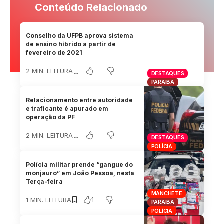
Conteúdo Relacionado
Conselho da UFPB aprova sistema
de ensino híbrido a partir de
fevereiro de 2021
2 MIN. LEITURA
DESTAQUES
PARAÍBA
Relacionamento entre autoridade
e traficante é apurado em
operação da PF
2 MIN. LEITURA
DESTAQUES
POLÍCIA
Polícia militar prende “gangue do
monjauro” em João Pessoa, nesta
Terça-feira
MANCHETE
1
1 MIN. LEITURA
PARAÍBA
POLÍCIA