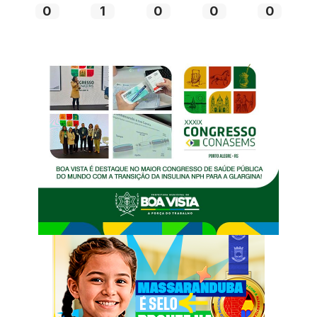
0
1
0
0
0