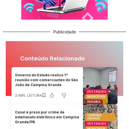
Publicidade
Conteúdo Relacionado
Governo do Estado realiza 1ª
reunião com comerciantes do São
João de Campina Grande
DESTAQUES
2 MIN. LEITURA
MUNICÍPIOS
PARAÍBA
Casal é preso por crime de
CAMPINA
estelionato eletrônico em Campina
GRANDE
Grande/PB
DESTAQUES
MUNICÍPIOS