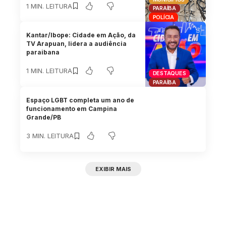
1 MIN. LEITURA
PARAÍBA
POLÍCIA
Kantar/Ibope: Cidade em Ação, da
TV Arapuan, lidera a audiência
paraibana
1 MIN. LEITURA
DESTAQUES
PARAÍBA
Espaço LGBT completa um ano de
funcionamento em Campina
Grande/PB
3 MIN. LEITURA
EXIBIR MAIS