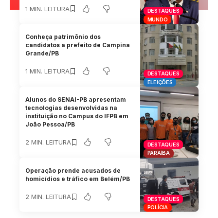
1 MIN. LEITURA
DESTAQUES
MUNDO
Conheça patrimônio dos
candidatos a prefeito de Campina
Grande/PB
1 MIN. LEITURA
DESTAQUES
ELEIÇÕES
Alunos do SENAI-PB apresentam
tecnologias desenvolvidas na
instituição no Campus do IFPB em
João Pessoa/PB
2 MIN. LEITURA
DESTAQUES
PARAÍBA
Operação prende acusados de
homicídios e tráfico em Belém/PB
2 MIN. LEITURA
DESTAQUES
POLÍCIA