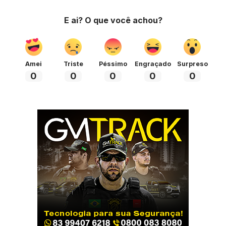
E ai? O que você achou?
Amei
Triste
Péssimo
Engraçado
Surpreso
0
0
0
0
0