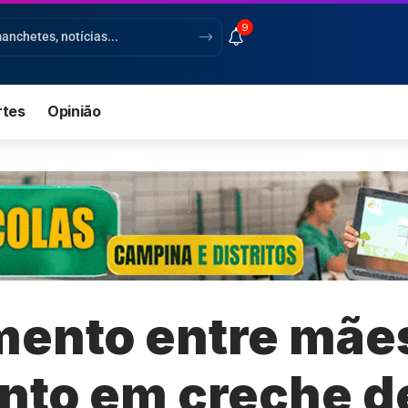
9
rtes
Opinião
ento entre mãe
to em creche d