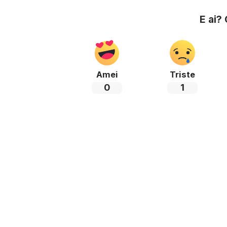
E ai?
Amei
Triste
0
1