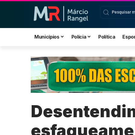
Municípios
Polícia
Política
Espo
Desentendim
esfaqueamen