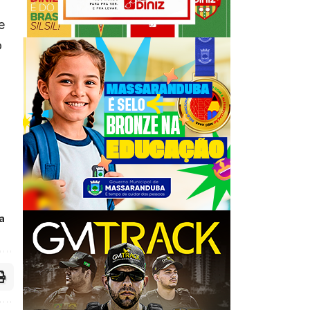
e
o
a