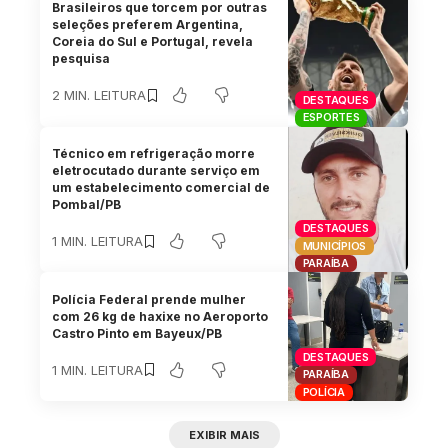
Brasileiros que torcem por outras
seleções preferem Argentina,
Coreia do Sul e Portugal, revela
pesquisa
2 MIN. LEITURA
DESTAQUES
ESPORTES
Técnico em refrigeração morre
eletrocutado durante serviço em
um estabelecimento comercial de
Pombal/PB
DESTAQUES
1 MIN. LEITURA
MUNICÍPIOS
PARAÍBA
Polícia Federal prende mulher
com 26 kg de haxixe no Aeroporto
Castro Pinto em Bayeux/PB
DESTAQUES
1 MIN. LEITURA
PARAÍBA
POLÍCIA
EXIBIR MAIS