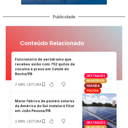
Publicidade
Conteúdo Relacionado
Funcionário de aeródromo que
recebeu avião com 752 quilos de
cocaína é preso em Catolé do
Rocha/PB
DESTAQUES
MUNICÍPIOS
2 MIN. LEITURA
PARAÍBA
POLÍCIA
Maior fábrica de painéis solares
da América do Sul instalará filial
em João Pessoa/PB
2 MIN. LEITURA
DESTAQUES
MUNICÍPIOS