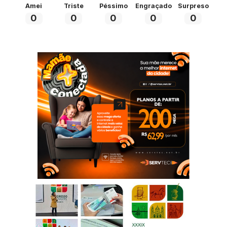
Amei
Triste
Péssimo
Engraçado
Surpreso
0
0
0
0
0