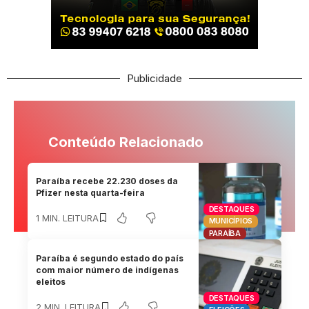
Publicidade
Conteúdo Relacionado
Paraíba recebe 22.230 doses da
Pfizer nesta quarta-feira
DESTAQUES
1 MIN. LEITURA
MUNICÍPIOS
PARAÍBA
Paraíba é segundo estado do país
com maior número de indígenas
eleitos
DESTAQUES
2 MIN. LEITURA