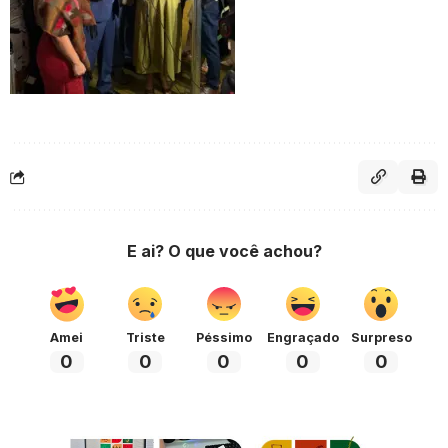
E ai? O que você achou?
Amei
Triste
Péssimo
Engraçado
Surpreso
0
0
0
0
0