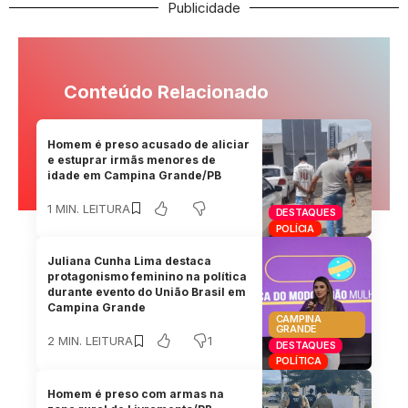
Publicidade
Conteúdo Relacionado
Homem é preso acusado de aliciar
e estuprar irmãs menores de
idade em Campina Grande/PB
1 MIN. LEITURA
DESTAQUES
POLÍCIA
Juliana Cunha Lima destaca
protagonismo feminino na política
durante evento do União Brasil em
Campina Grande
CAMPINA
GRANDE
1
2 MIN. LEITURA
DESTAQUES
POLÍTICA
Homem é preso com armas na