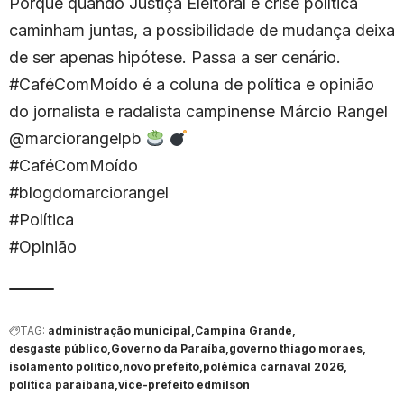
Porque quando Justiça Eleitoral e crise política
caminham juntas, a possibilidade de mudança deixa
de ser apenas hipótese. Passa a ser cenário.
#CaféComMoído é a coluna de política e opinião
do jornalista e radalista campinense Márcio Rangel
@marciorangelpb
#CaféComMoído
#blogdomarciorangel
#Política
#Opinião
TAG:
administração municipal
Campina Grande
desgaste público
Governo da Paraíba
governo thiago moraes
isolamento político
novo prefeito
polêmica carnaval 2026
política paraibana
vice-prefeito edmilson