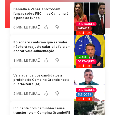
Daniella e Veneziano trocam
farpas sobre PEC, mas Campina é
o pano de fundo
DESTAQUES
6 MIN. LEITURA
PARAÍBA
POLÍTICA
Bolsonaro confirma que servidor
não terá reajuste salarial e fala em
dobrar vale-alimentação
BRASIL
3 MIN. LEITURA
DESTAQUES
POLÍTICA
Veja agenda dos candidatos a
prefeito de Campina Grande nesta
quarta-feira (14)
DESTAQUES
2 MIN. LEITURA
ELEIÇÕES
POLÍTICA
Incidente com caminhão causa
transtorno em Campina Grande/PB