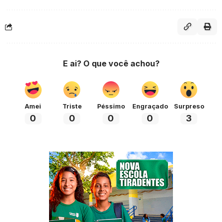
E ai? O que você achou?
Amei
Triste
Péssimo
Engraçado
Surpreso
0
0
0
0
3