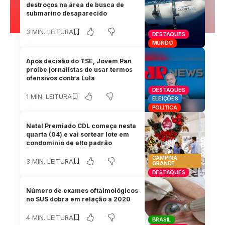
destroços na área de busca de
submarino desaparecido
3 MIN. LEITURA
DESTAQUES
MUNDO
Após decisão do TSE, Jovem Pan
proíbe jornalistas de usar termos
ofensivos contra Lula
DESTAQUES
1 MIN. LEITURA
ELEIÇÕES
POLÍTICA
Natal Premiado CDL começa nesta
quarta (04) e vai sortear lote em
condomínio de alto padrão
CAMPINA
3 MIN. LEITURA
GRANDE
DESTAQUES
Número de exames oftalmológicos
no SUS dobra em relação a 2020
4 MIN. LEITURA
BRASIL