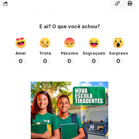
E ai? O que você achou?
Amei
Triste
Péssimo
Engraçado
Surpreso
0
0
0
0
0