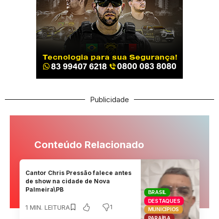
Publicidade
Conteúdo Relacionado
Cantor Chris Pressão falece antes
de show na cidade de Nova
Palmeira\PB
BRASIL
DESTAQUES
1
1 MIN. LEITURA
MUNICÍPIOS
PARAÍBA