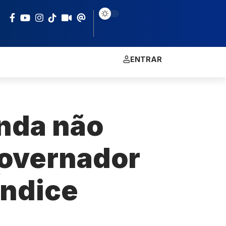
ENTRAR
inda não
governador
Índice