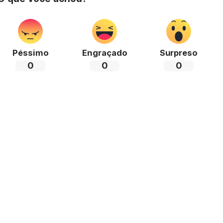
Péssimo
Engraçado
Surpreso
0
0
0