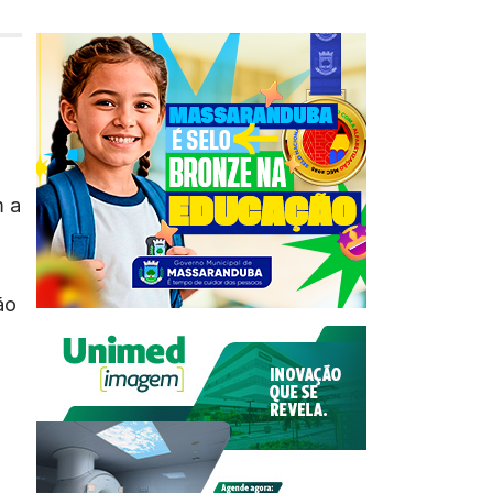
m a
ão