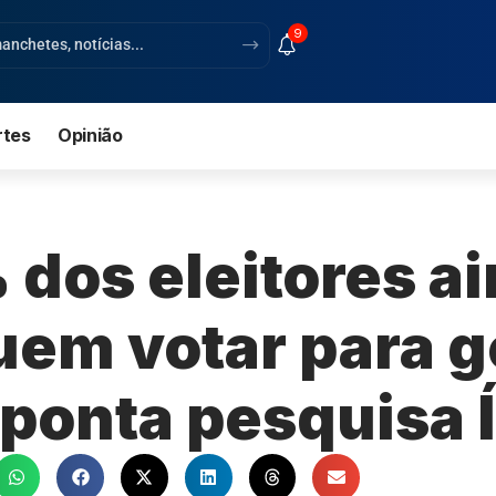
9
rtes
Opinião
dos eleitores a
em votar para 
aponta pesquisa 