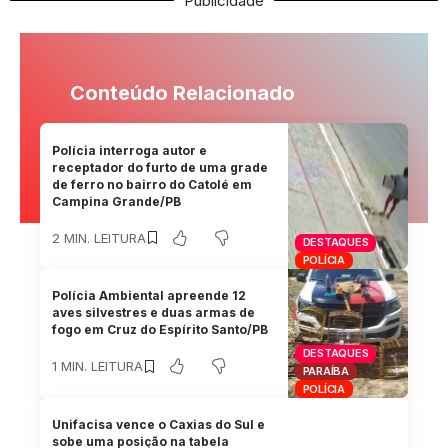
Publicidade
Conteúdo Relacionado
Polícia interroga autor e
receptador do furto de uma grade
de ferro no bairro do Catolé em
Campina Grande/PB
2 MIN. LEITURA
DESTAQUES
POLÍCIA
Polícia Ambiental apreende 12
aves silvestres e duas armas de
fogo em Cruz do Espírito Santo/PB
DESTAQUES
1 MIN. LEITURA
PARAÍBA
POLÍCIA
Unifacisa vence o Caxias do Sul e
sobe uma posição na tabela