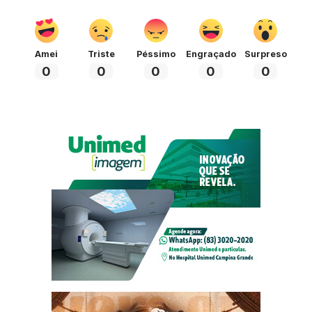
Amei
Triste
Péssimo
Engraçado
Surpreso
0
0
0
0
0