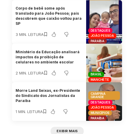
Corpo de bebê some após
translado para João Pessoa; pais
descobrem que caixão voltou para
SP
DESTAQUES
3 MIN. LEITURA
JOÃO PESSOA
PARAÍBA
Ministério da Educação analisará
impactos da proibição de
celulares no ambiente escolar
2 MIN. LEITURA
BRASIL
MANCHETE
Morre Land Seixas, ex-Presidente
CAMPINA
do Sindicato dos Jornalistas da
GRANDE
Paraíba
DESTAQUES
JOÃO PESSOA
1 MIN. LEITURA
MUNICÍPIOS
PARAÍBA
EXIBIR MAIS