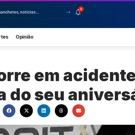
9
rtes
Opinião
orre em acident
ia do seu anivers