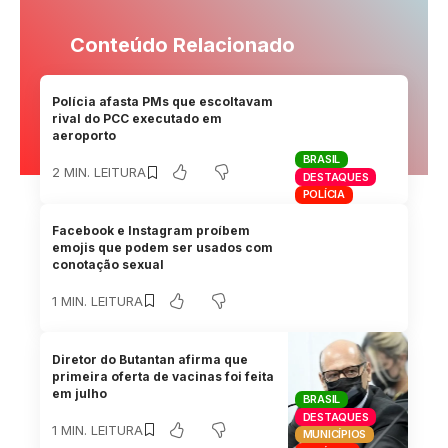
Conteúdo Relacionado
Polícia afasta PMs que escoltavam
rival do PCC executado em
aeroporto
BRASIL
2 MIN. LEITURA
DESTAQUES
POLÍCIA
Facebook e Instagram proíbem
emojis que podem ser usados com
conotação sexual
1 MIN. LEITURA
Diretor do Butantan afirma que
primeira oferta de vacinas foi feita
em julho
BRASIL
DESTAQUES
1 MIN. LEITURA
MUNICÍPIOS