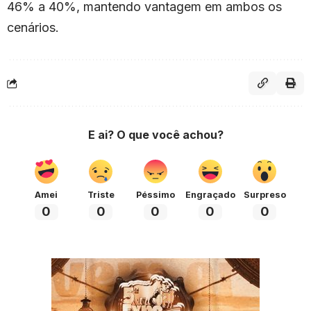
46% a 40%, mantendo vantagem em ambos os
cenários.
E ai? O que você achou?
Amei
Triste
Péssimo
Engraçado
Surpreso
0
0
0
0
0