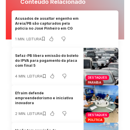
Conteúdo Relacionado
Acusados de assaltar engenho em
Areia/PB são capturados pela
polícia no José Pinheiro em CG
1 MIN. LEITURA
Sefaz-PB libera emissão do boleto
do IPVA para pagamento da placa
com final 5
4 MIN. LEITURA
DESTAQUES
PARAÍBA
Efraim defende
empreendedorismo e iniciativa
inovadora
2 MIN. LEITURA
DESTAQUES
POLÍTICA