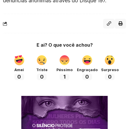
denúncias anônimas através do Disque 197.
E ai? O que você achou?
Amei
Triste
Péssimo
Engraçado
Surpreso
0
0
1
0
0