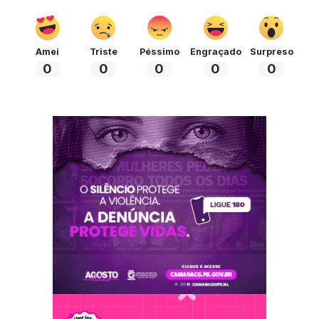
Amei
Triste
Péssimo
Engraçado
Surpreso
0
0
0
0
0