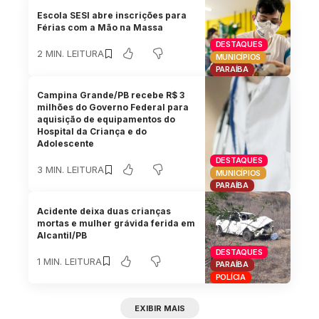
Escola SESI abre inscrições para
Férias com a Mão na Massa
DESTAQUES
2 MIN. LEITURA
MUNICÍPIOS
PARAÍBA
Campina Grande/PB recebe R$ 3
milhões do Governo Federal para
aquisição de equipamentos do
Hospital da Criança e do
Adolescente
DESTAQUES
3 MIN. LEITURA
MUNICÍPIOS
PARAÍBA
Acidente deixa duas crianças
mortas e mulher grávida ferida em
Alcantil/PB
DESTAQUES
1 MIN. LEITURA
PARAÍBA
POLÍCIA
EXIBIR MAIS