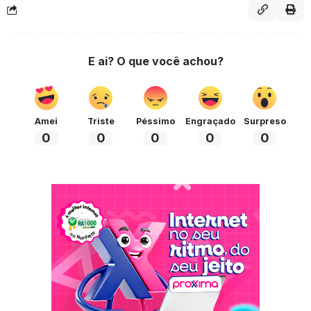
E ai? O que você achou?
Amei
Triste
Péssimo
Engraçado
Surpreso
0
0
0
0
0