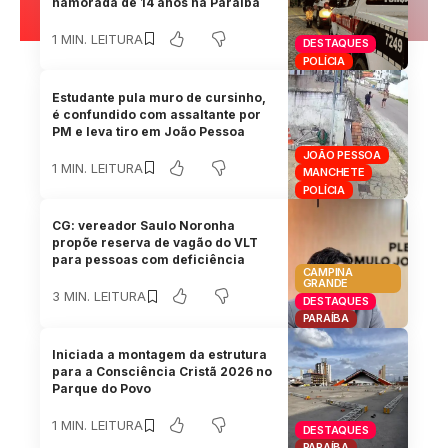
namorada de 14 anos na Paraíba
1 MIN. LEITURA
DESTAQUES
POLÍCIA
Estudante pula muro de cursinho,
é confundido com assaltante por
PM e leva tiro em João Pessoa
JOÃO PESSOA
1 MIN. LEITURA
MANCHETE
POLÍCIA
CG: vereador Saulo Noronha
propõe reserva de vagão do VLT
para pessoas com deficiência
CAMPINA
GRANDE
3 MIN. LEITURA
DESTAQUES
PARAÍBA
Iniciada a montagem da estrutura
para a Consciência Cristã 2026 no
Parque do Povo
1 MIN. LEITURA
DESTAQUES
PARAÍBA