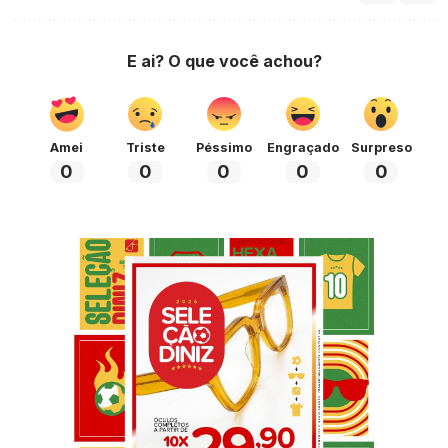
E ai? O que você achou?
Amei
Triste
Péssimo
Engraçado
Surpreso
0
0
0
0
0