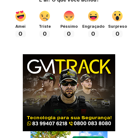
Amei
Triste
Péssimo
Engraçado
Surpreso
0
0
0
0
0