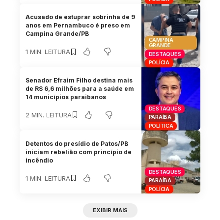
Acusado de estuprar sobrinha de 9
anos em Pernambuco é preso em
Campina Grande/PB
CAMPINA
GRANDE
1 MIN. LEITURA
DESTAQUES
POLÍCIA
Senador Efraim Filho destina mais
de R$ 6,6 milhões para a saúde em
14 municípios paraibanos
DESTAQUES
2 MIN. LEITURA
PARAÍBA
POLÍTICA
Detentos do presídio de Patos/PB
iniciam rebelião com princípio de
incêndio
DESTAQUES
1 MIN. LEITURA
PARAÍBA
POLÍCIA
EXIBIR MAIS