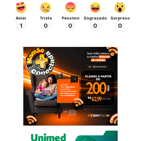
Amei
Triste
Péssimo
Engraçado
Surpreso
1
0
0
0
0