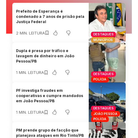
Prefeito de Esperança é
condenado a 7 anos de prisão pela
Justiça Federal
2 MIN. LEITURA
DESTAQUES
MUNICÍPIOS
Dupla é presa por tráfico e
lavagem de dinheiro em João
Pessoa/PB
1 MIN. LEITURA
DESTAQUES
POLÍCIA
PF investiga fraudes em
cooperativas e cumpre mandados
em João Pessoa/PB
DESTAQUES
1 MIN. LEITURA
JOÃO PESSOA
POLÍCIA
PM prende grupo de facção que
planejava ataques em Rio Tinto/PB