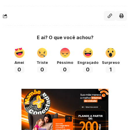
E ai? O que você achou?
Amei
Triste
Péssimo
Engraçado
Surpreso
0
0
0
0
1