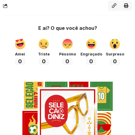
E ai? O que você achou?
Amei
Triste
Péssimo
Engraçado
Surpreso
0
0
0
0
0