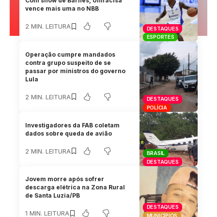
Com show de Barnes, Unifacisa
vence mais uma no NBB
2 MIN. LEITURA
DESTAQUES
ESPORTES
Operação cumpre mandados
contra grupo suspeito de se
passar por ministros do governo
Lula
2 MIN. LEITURA
DESTAQUES
POLÍCIA
Investigadores da FAB coletam
dados sobre queda de avião
2 MIN. LEITURA
BRASIL
DESTAQUES
Jovem morre após sofrer
descarga elétrica na Zona Rural
de Santa Luzia/PB
DESTAQUES
1 MIN. LEITURA
MUNICÍPIOS