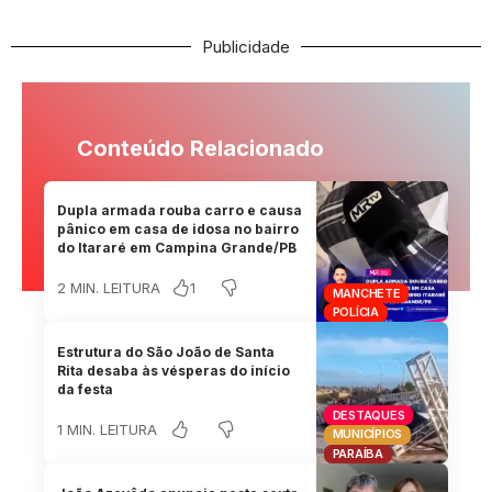
Publicidade
Conteúdo Relacionado
Dupla armada rouba carro e causa
pânico em casa de idosa no bairro
do Itararé em Campina Grande/PB
1
2 MIN. LEITURA
MANCHETE
POLÍCIA
Estrutura do São João de Santa
Rita desaba às vésperas do início
da festa
DESTAQUES
1 MIN. LEITURA
MUNICÍPIOS
PARAÍBA