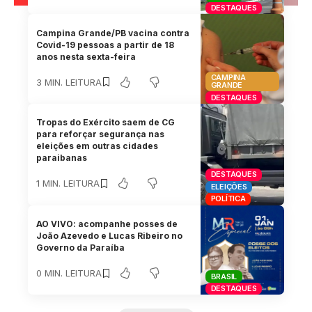
DESTAQUES
Campina Grande/PB vacina contra
Covid-19 pessoas a partir de 18
anos nesta sexta-feira
CAMPINA
3 MIN. LEITURA
GRANDE
DESTAQUES
Tropas do Exército saem de CG
para reforçar segurança nas
eleições em outras cidades
paraibanas
DESTAQUES
1 MIN. LEITURA
ELEIÇÕES
POLÍTICA
AO VIVO: acompanhe posses de
João Azevedo e Lucas Ribeiro no
Governo da Paraíba
0 MIN. LEITURA
BRASIL
DESTAQUES