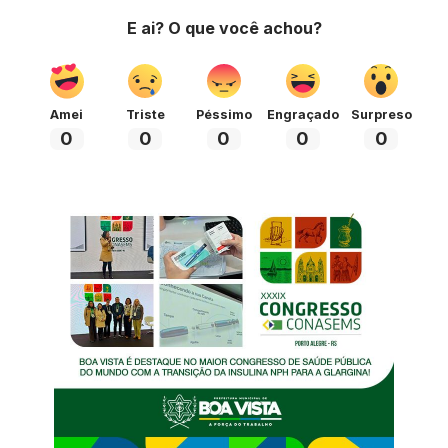
E ai? O que você achou?
Amei
Triste
Péssimo
Engraçado
Surpreso
0
0
0
0
0