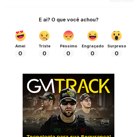
E ai? O que você achou?
Amei
Triste
Péssimo
Engraçado
Surpreso
0
0
0
0
0