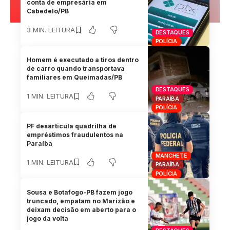
conta de empresária em
Cabedelo/PB
3 MIN. LEITURA
DESTAQUES
POLÍCIA
Homem é executado a tiros dentro
de carro quando transportava
familiares em Queimadas/PB
DESTAQUES
1 MIN. LEITURA
PARAÍBA
POLÍCIA
PF desarticula quadrilha de
empréstimos fraudulentos na
Paraíba
MANCHETE
1 MIN. LEITURA
PARAÍBA
POLÍCIA
Sousa e Botafogo-PB fazem jogo
truncado, empatam no Marizão e
deixam decisão em aberto para o
jogo da volta