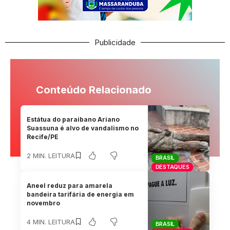
Publicidade
Conteúdo Relacionado
Estátua do paraibano Ariano
Suassuna é alvo de vandalismo no
Recife/PE
2 MIN. LEITURA
BRASIL
DESTAQUES
Aneel reduz para amarela
bandeira tarifária de energia em
novembro
4 MIN. LEITURA
BRASIL