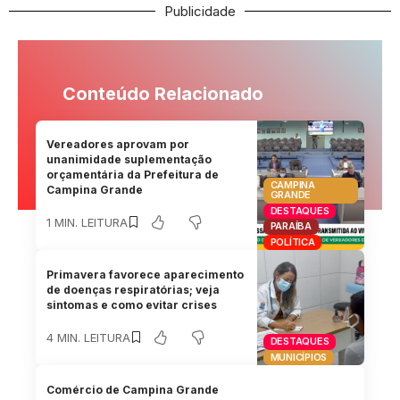
Publicidade
Conteúdo Relacionado
Vereadores aprovam por
unanimidade suplementação
orçamentária da Prefeitura de
CAMPINA
Campina Grande
GRANDE
DESTAQUES
1 MIN. LEITURA
PARAÍBA
POLÍTICA
Primavera favorece aparecimento
de doenças respiratórias; veja
sintomas e como evitar crises
4 MIN. LEITURA
DESTAQUES
MUNICÍPIOS
Comércio de Campina Grande