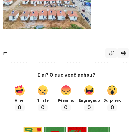
E ai? O que você achou?
Amei
Triste
Péssimo
Engraçado
Surpreso
0
0
0
0
0