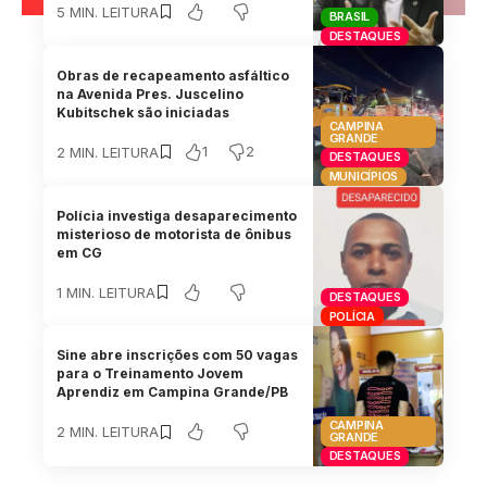
5 MIN. LEITURA
BRASIL
DESTAQUES
Obras de recapeamento asfáltico
na Avenida Pres. Juscelino
Kubitschek são iniciadas
CAMPINA
GRANDE
1
2
2 MIN. LEITURA
DESTAQUES
MUNICÍPIOS
Polícia investiga desaparecimento
misterioso de motorista de ônibus
em CG
1 MIN. LEITURA
DESTAQUES
POLÍCIA
Sine abre inscrições com 50 vagas
para o Treinamento Jovem
Aprendiz em Campina Grande/PB
CAMPINA
2 MIN. LEITURA
GRANDE
DESTAQUES