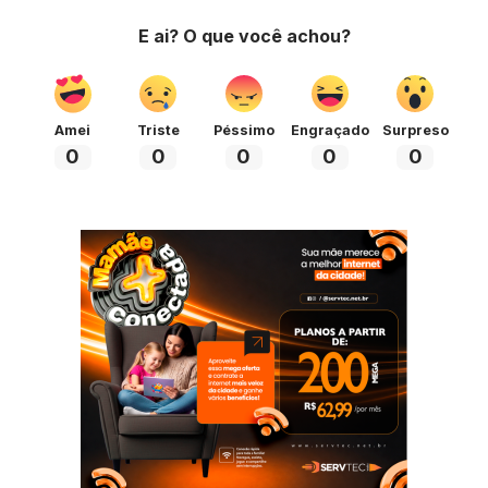
E ai? O que você achou?
Amei
Triste
Péssimo
Engraçado
Surpreso
0
0
0
0
0