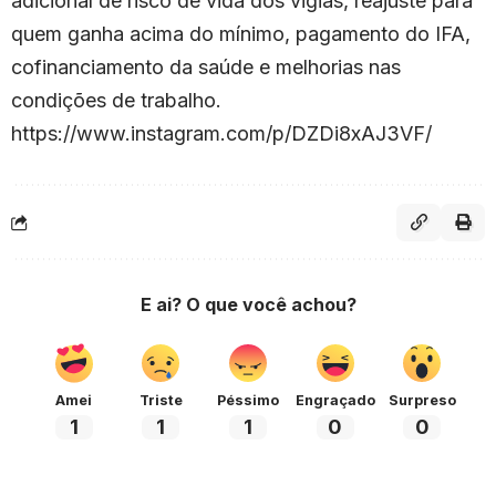
adicional de risco de vida dos vigias, reajuste para
quem ganha acima do mínimo, pagamento do IFA,
cofinanciamento da saúde e melhorias nas
condições de trabalho.
https://www.instagram.com/p/DZDi8xAJ3VF/
E ai? O que você achou?
Amei
Triste
Péssimo
Engraçado
Surpreso
1
1
1
0
0