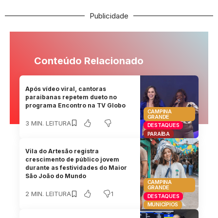
Publicidade
Conteúdo Relacionado
Após vídeo viral, cantoras
paraibanas repetem dueto no
programa Encontro na TV Globo
CAMPINA
GRANDE
3 MIN. LEITURA
DESTAQUES
PARAÍBA
Vila do Artesão registra
crescimento de público jovem
durante as festividades do Maior
São João do Mundo
CAMPINA
GRANDE
1
2 MIN. LEITURA
DESTAQUES
MUNICÍPIOS