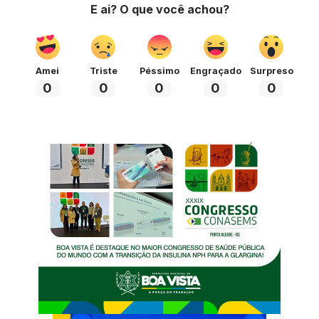
E ai? O que você achou?
Amei
Triste
Péssimo
Engraçado
Surpreso
0
0
0
0
0