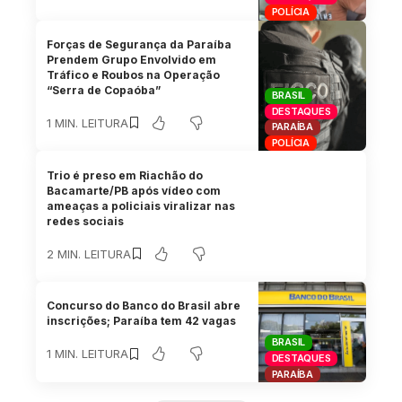
POLÍCIA
Forças de Segurança da Paraíba
Prendem Grupo Envolvido em
Tráfico e Roubos na Operação
“Serra de Copaóba”
BRASIL
DESTAQUES
1 MIN. LEITURA
PARAÍBA
POLÍCIA
Trio é preso em Riachão do
Bacamarte/PB após vídeo com
ameaças a policiais viralizar nas
redes sociais
2 MIN. LEITURA
Concurso do Banco do Brasil abre
inscrições; Paraíba tem 42 vagas
BRASIL
1 MIN. LEITURA
DESTAQUES
PARAÍBA