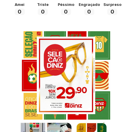
Amei
Triste
Péssimo
Engraçado
Surpreso
0
0
0
0
0