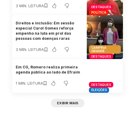
3 MIN. LEITURA
DESTAQUES
POLÍTICA
Direitos e inclusão: Em sessão
especial Carol Gomes reforça
empenho na luta em prol das
pessoas com doenças raras
CAMPINA
3 MIN. LEITURA
GRANDE
DESTAQUES
Em CG, Romero realiza primeira
agenda pública ao lado de Efraim
1 MIN. LEITURA
DESTAQUES
ELEIÇÕES
EXIBIR MAIS