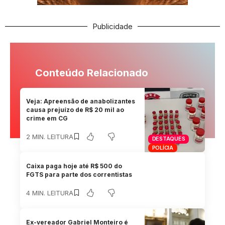
Publicidade
Conteúdo Relacionado
Veja: Apreensão de anabolizantes
causa prejuízo de R$ 20 mil ao
crime em CG
2 MIN. LEITURA
DESTAQUES
POLÍCIA
Caixa paga hoje até R$ 500 do
FGTS para parte dos correntistas
4 MIN. LEITURA
Ex-vereador Gabriel Monteiro é