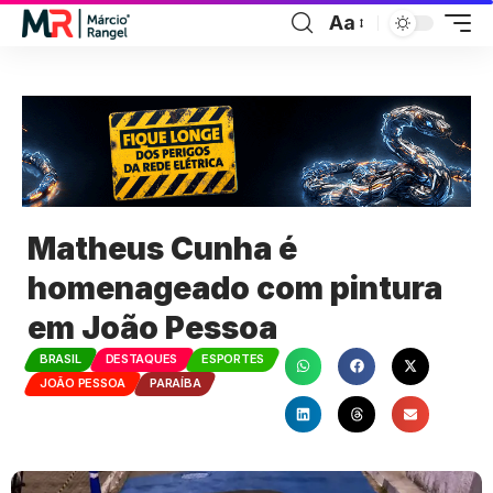
Aa
Matheus Cunha é
homenageado com pintura
em João Pessoa
BRASIL
DESTAQUES
ESPORTES
JOÃO PESSOA
PARAÍBA