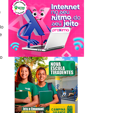
a
do
e
ro