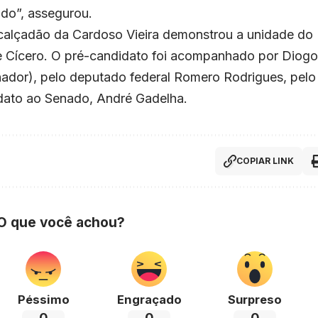
ado”, assegurou.
 calçadão da Cardoso Vieira demonstrou a unidade do
de Cícero. O pré-candidato foi acompanhado por Diogo
ador), pelo deputado federal Romero Rodrigues, pelo
idato ao Senado, André Gadelha.
COPIAR LINK
 O que você achou?
Péssimo
Engraçado
Surpreso
0
0
0