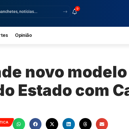
9
rtes
Opinião
nde novo modelo 
do Estado com 
TICA