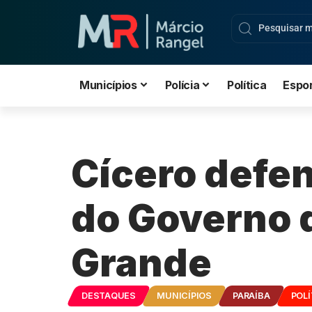
Municípios
Polícia
Política
Espo
Cícero defe
do Governo 
Grande
DESTAQUES
MUNICÍPIOS
PARAÍBA
POLÍ