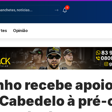
9
rtes
Opinião
nho recebe apoi
 Cabedelo à pré-