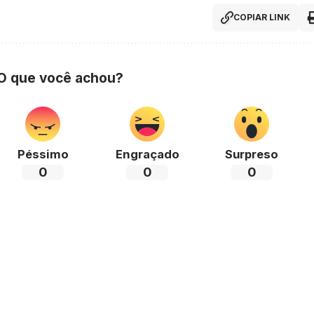
COPIAR LINK
 O que você achou?
Péssimo
Engraçado
Surpreso
0
0
0