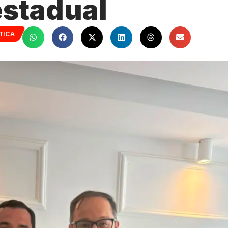
estadual
TICA