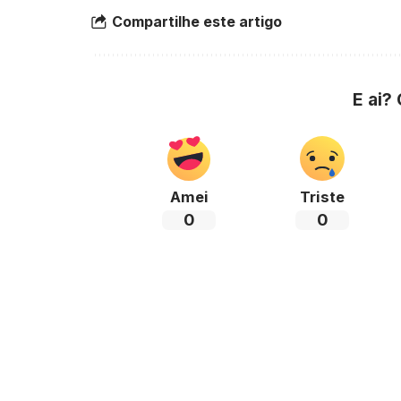
Compartilhe este artigo
E ai?
Amei
Triste
0
0