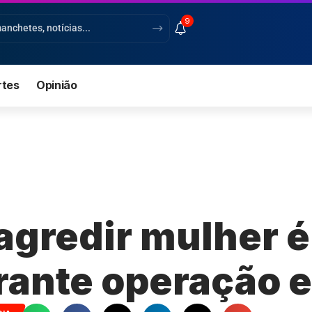
9
rtes
Opinião
agredir mulher 
urante operação