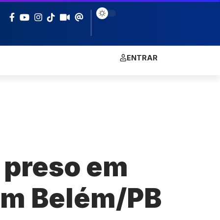
ENTRAR
é preso em
 em Belém/PB