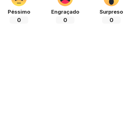
Péssimo
Engraçado
Surpreso
0
0
0