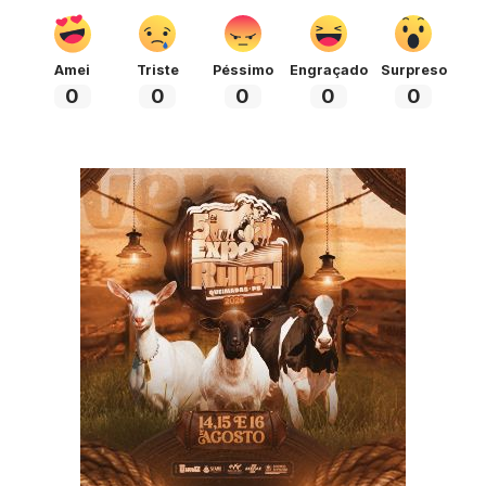
Amei
Triste
Péssimo
Engraçado
Surpreso
0
0
0
0
0