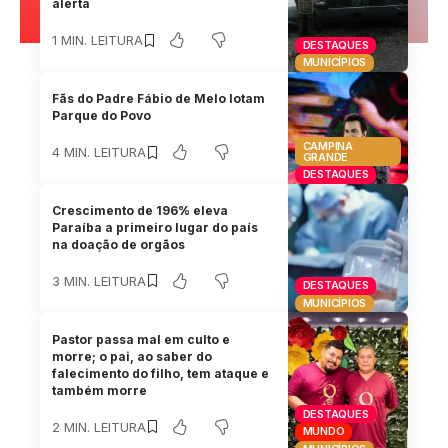
alerta
1 MIN. LEITURA
DESTAQUES
MUNICÍPIOS
Fãs do Padre Fábio de Melo lotam
Parque do Povo
CAMPINA
4 MIN. LEITURA
GRANDE
DESTAQUES
Crescimento de 196% eleva
Paraíba a primeiro lugar do país
na doação de orgãos
3 MIN. LEITURA
DESTAQUES
MUNICÍPIOS
Pastor passa mal em culto e
morre; o pai, ao saber do
falecimento do filho, tem ataque e
também morre
DESTAQUES
2 MIN. LEITURA
MUNDO