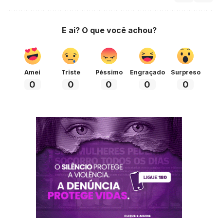
E ai? O que você achou?
Amei
Triste
Péssimo
Engraçado
Surpreso
0
0
0
0
0