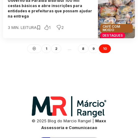
Governo da Paraíba distribui 100 mil
cestas básicas e abre inscrições para
entidades e prefeituras que possam ajudar
na entrega
CAFÉ COM
1
2
3 MIN. LEITURA
MOÍDO
DESTAQUES
1
2
…
8
9
10
© 2025 Blog do Marcio Rangel |
Maxx
Assessoria e Comunicacao