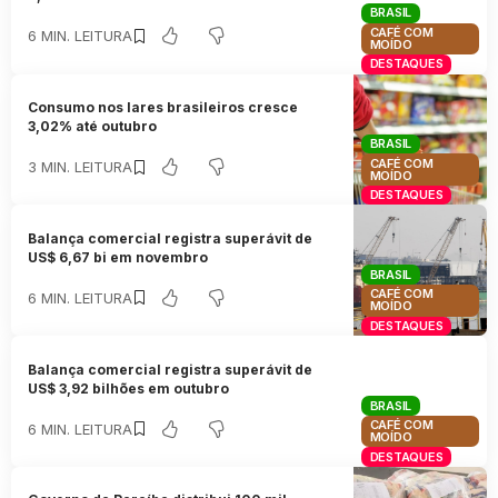
BRASIL
CAFÉ COM
6 MIN. LEITURA
MOÍDO
DESTAQUES
Consumo nos lares brasileiros cresce
3,02% até outubro
BRASIL
CAFÉ COM
3 MIN. LEITURA
MOÍDO
DESTAQUES
Balança comercial registra superávit de
US$ 6,67 bi em novembro
BRASIL
CAFÉ COM
6 MIN. LEITURA
MOÍDO
DESTAQUES
Balança comercial registra superávit de
US$ 3,92 bilhões em outubro
BRASIL
CAFÉ COM
6 MIN. LEITURA
MOÍDO
DESTAQUES