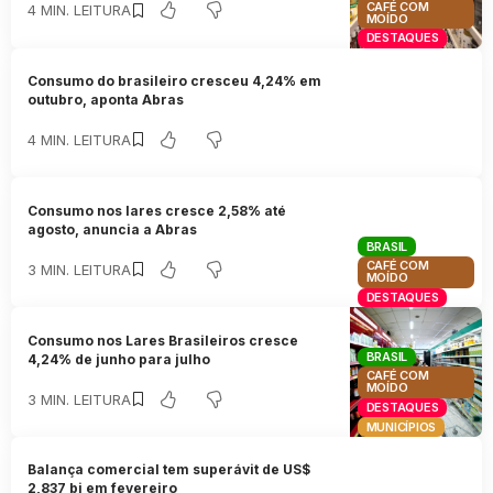
CAFÉ COM
4 MIN. LEITURA
MOÍDO
DESTAQUES
Consumo do brasileiro cresceu 4,24% em
outubro, aponta Abras
4 MIN. LEITURA
Consumo nos lares cresce 2,58% até
agosto, anuncia a Abras
BRASIL
CAFÉ COM
3 MIN. LEITURA
MOÍDO
DESTAQUES
Consumo nos Lares Brasileiros cresce
BRASIL
4,24% de junho para julho
CAFÉ COM
MOÍDO
3 MIN. LEITURA
DESTAQUES
MUNICÍPIOS
Balança comercial tem superávit de US$
2,837 bi em fevereiro