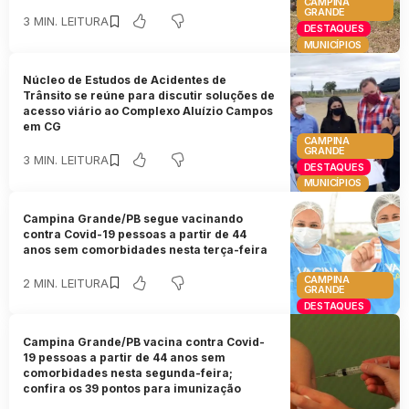
CAMPINA
GRANDE
3 MIN. LEITURA
DESTAQUES
MUNICÍPIOS
Núcleo de Estudos de Acidentes de
Trânsito se reúne para discutir soluções de
acesso viário ao Complexo Aluízio Campos
em CG
CAMPINA
GRANDE
3 MIN. LEITURA
DESTAQUES
MUNICÍPIOS
Campina Grande/PB segue vacinando
contra Covid-19 pessoas a partir de 44
anos sem comorbidades nesta terça-feira
CAMPINA
2 MIN. LEITURA
GRANDE
DESTAQUES
Campina Grande/PB vacina contra Covid-
19 pessoas a partir de 44 anos sem
comorbidades nesta segunda-feira;
confira os 39 pontos para imunização