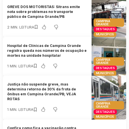
GREVE DOS MOTORISTAS: Sitrans emite
nota sobre problemas no transporte
público de Campina Grande/PB
CAMPINA
GRANDE
2 MIN. LEITURA
DESTAQUES
MUNICÍPIOS
Hospital de Clínicas de Campina Grande
registra queda nos números de ocupação e
mortes na unidade hospitalar
CAMPINA
GRANDE
1 MIN. LEITURA
DESTAQUES
MUNICÍPIOS
Justiça não suspende greve, mas
determina retorno de 30% da frota de
ônibus em Campina Grande/PB; VEJA
ROTAS
CAMPINA
GRANDE
1 MIN. LEITURA
DESTAQUES
MUNICÍPIOS
Confira como fica a vacinação contra