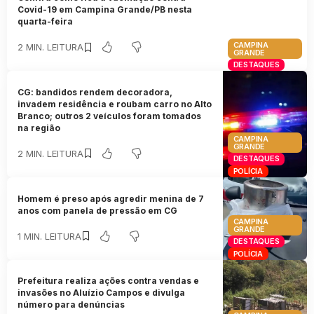
Covid-19 em Campina Grande/PB nesta
quarta-feira
CAMPINA
2 MIN. LEITURA
GRANDE
DESTAQUES
CG: bandidos rendem decoradora,
invadem residência e roubam carro no Alto
Branco; outros 2 veículos foram tomados
na região
CAMPINA
GRANDE
2 MIN. LEITURA
DESTAQUES
POLÍCIA
Homem é preso após agredir menina de 7
anos com panela de pressão em CG
CAMPINA
GRANDE
1 MIN. LEITURA
DESTAQUES
POLÍCIA
Prefeitura realiza ações contra vendas e
invasões no Aluízio Campos e divulga
número para denúncias