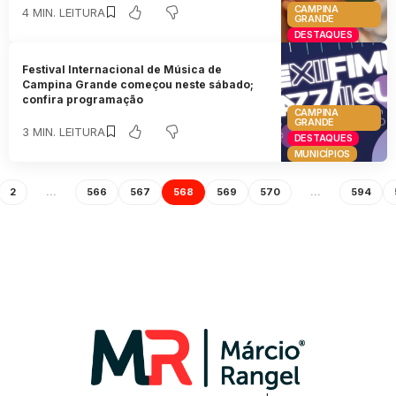
CAMPINA
4 MIN. LEITURA
GRANDE
DESTAQUES
Festival Internacional de Música de
Campina Grande começou neste sábado;
confira programação
CAMPINA
GRANDE
3 MIN. LEITURA
DESTAQUES
MUNICÍPIOS
2
…
566
567
568
569
570
…
594