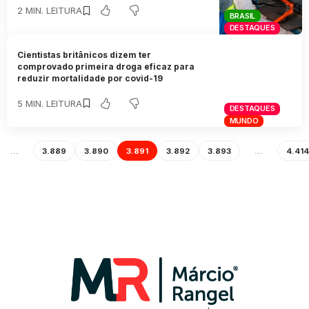
2 MIN. LEITURA
BRASIL
DESTAQUES
Cientistas britânicos dizem ter
comprovado primeira droga eficaz para
reduzir mortalidade por covid-19
5 MIN. LEITURA
DESTAQUES
MUNDO
…
3.889
3.890
3.891
3.892
3.893
…
4.414