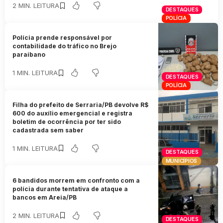
2 MIN. LEITURA
DESTAQUES
POLÍCIA
Polícia prende responsável por
contabilidade do tráfico no Brejo
paraibano
1 MIN. LEITURA
DESTAQUES
POLÍCIA
Filha do prefeito de Serraria/PB devolve R$
600 do auxílio emergencial e registra
boletim de ocorrência por ter sido
cadastrada sem saber
1 MIN. LEITURA
DESTAQUES
MUNICÍPIOS
6 bandidos morrem em confronto com a
polícia durante tentativa de ataque a
bancos em Areia/PB
2 MIN. LEITURA
DESTAQUES