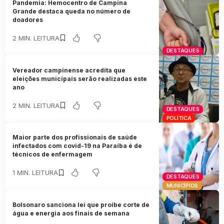
Pandemia: Hemocentro de Campina
Grande destaca queda no número de
doadores
2 MIN. LEITURA
DESTAQUES
Vereador campinense acredita que
eleições municipais serão realizadas este
ano
2 MIN. LEITURA
DESTAQUES
POLÍTICA
Maior parte dos profissionais de saúde
infectados com covid-19 na Paraíba é de
técnicos de enfermagem
1 MIN. LEITURA
DESTAQUES
MUNICÍPIOS
Bolsonaro sanciona lei que proíbe corte de
água e energia aos finais de semana