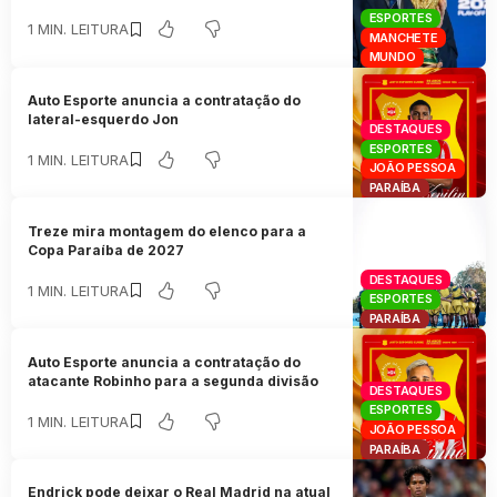
ESPORTES
1 MIN. LEITURA
MANCHETE
MUNDO
Auto Esporte anuncia a contratação do
lateral-esquerdo Jon
DESTAQUES
ESPORTES
1 MIN. LEITURA
JOÃO PESSOA
PARAÍBA
Treze mira montagem do elenco para a
Copa Paraíba de 2027
DESTAQUES
1 MIN. LEITURA
ESPORTES
PARAÍBA
Auto Esporte anuncia a contratação do
atacante Robinho para a segunda divisão
DESTAQUES
ESPORTES
1 MIN. LEITURA
JOÃO PESSOA
PARAÍBA
Endrick pode deixar o Real Madrid na atual