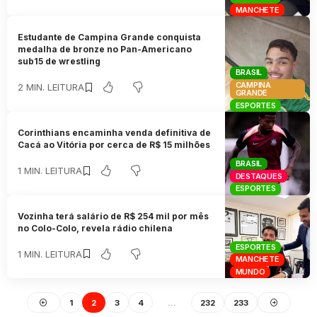
MANCHETE
Estudante de Campina Grande conquista
medalha de bronze no Pan-Americano
sub15 de wrestling
BRASIL
CAMPINA
2 MIN. LEITURA
GRANDE
ESPORTES
Corinthians encaminha venda definitiva de
Cacá ao Vitória por cerca de R$ 15 milhões
BRASIL
1 MIN. LEITURA
DESTAQUES
ESPORTES
Vozinha terá salário de R$ 254 mil por mês
no Colo-Colo, revela rádio chilena
ESPORTES
1 MIN. LEITURA
MANCHETE
MUNDO
1
2
3
4
…
232
233