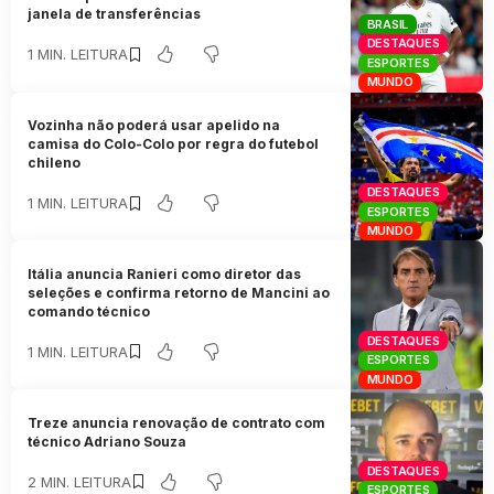
janela de transferências
BRASIL
DESTAQUES
1 MIN. LEITURA
ESPORTES
MUNDO
Vozinha não poderá usar apelido na
camisa do Colo-Colo por regra do futebol
chileno
DESTAQUES
1 MIN. LEITURA
ESPORTES
MUNDO
Itália anuncia Ranieri como diretor das
seleções e confirma retorno de Mancini ao
comando técnico
DESTAQUES
1 MIN. LEITURA
ESPORTES
MUNDO
Treze anuncia renovação de contrato com
técnico Adriano Souza
DESTAQUES
2 MIN. LEITURA
ESPORTES