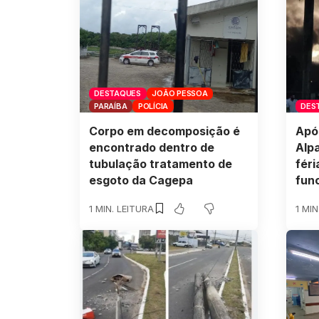
DESTAQUES
JOÃO PESSOA
PARAÍBA
POLÍCIA
DES
Corpo em decomposição é
Após
encontrado dentro de
Alp
tubulação tratamento de
féri
esgoto da Cagepa
fun
1 MIN. LEITURA
1 MIN