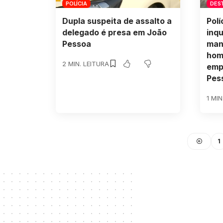
POLÍCIA
DES
Dupla suspeita de assalto a
Polí
delegado é presa em João
inq
Pessoa
man
hom
2 MIN. LEITURA
emp
Pes
1 MIN
1