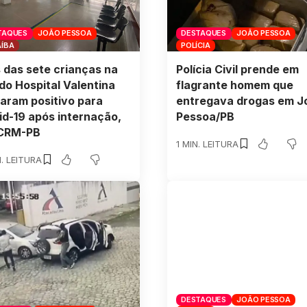
TAQUES
JOÃO PESSOA
DESTAQUES
JOÃO PESSOA
AÍBA
POLÍCIA
 das sete crianças na
Polícia Civil prende em
do Hospital Valentina
flagrante homem que
aram positivo para
entregava drogas em J
id-19 após internação,
Pessoa/PB
 CRM-PB
1 MIN. LEITURA
N. LEITURA
DESTAQUES
JOÃO PESSOA