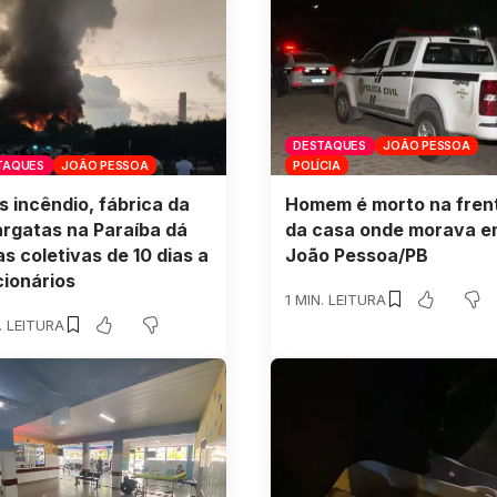
DESTAQUES
JOÃO PESSOA
TAQUES
JOÃO PESSOA
POLÍCIA
 incêndio, fábrica da
Homem é morto na fren
argatas na Paraíba dá
da casa onde morava e
as coletivas de 10 dias a
João Pessoa/PB
cionários
1 MIN. LEITURA
. LEITURA