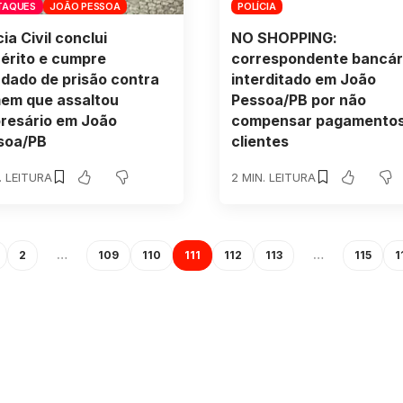
TAQUES
JOÃO PESSOA
POLÍCIA
cia Civil conclui
NO SHOPPING:
uérito e cumpre
correspondente bancár
dado de prisão contra
interditado em João
em que assaltou
Pessoa/PB por não
resário em João
compensar pagamentos
soa/PB
clientes
. LEITURA
2 MIN. LEITURA
2
…
109
110
111
112
113
…
115
1