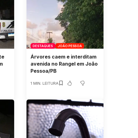
DESTAQUES
JOÃO PESSOA
te
Árvores caem e interditam
m
avenida no Rangel em João
Pessoa/PB
1 MIN. LEITURA