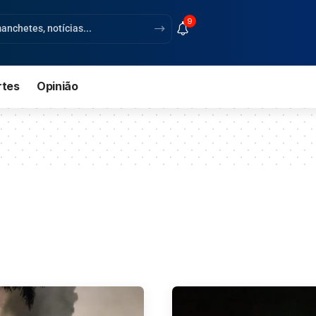
9
rtes
Opinião