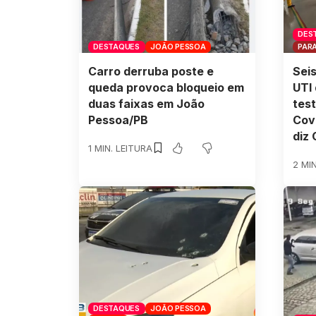
DES
DESTAQUES
JOÃO PESSOA
PAR
Carro derruba poste e
Seis
queda provoca bloqueio em
UTI 
duas faixas em João
test
Pessoa/PB
Cov
diz
1 MIN. LEITURA
2 MI
DESTAQUES
JOÃO PESSOA