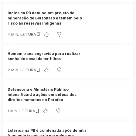
Índios da PB denunciam projeto de
mineração de Bolsonaro e temem pelo
risco às reservas indígenas
4 MIN. LEITURA
Homem trans engravida para realizar
sonho do casal de ter filhos
2 MIN. LEITURA
Defensoria e Ministério Público
intensificarão ações em defesa dos
direitos humanos na Paraíba
1 MIN. LEITURA
Lotérica na PB é condenada após demitir
funcionária que caiu em golpe por