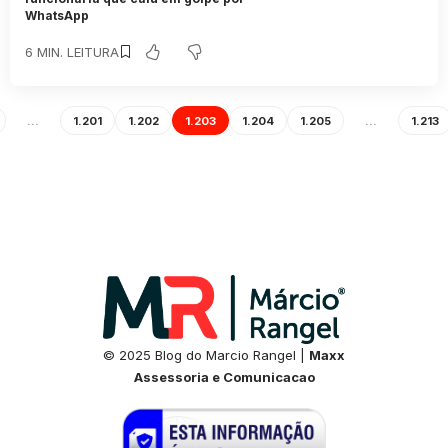
WhatsApp
6 MIN. LEITURA
…
1.201
1.202
1.203
1.204
1.205
…
1.213
© 2025 Blog do Marcio Rangel |
Maxx
Assessoria e Comunicacao